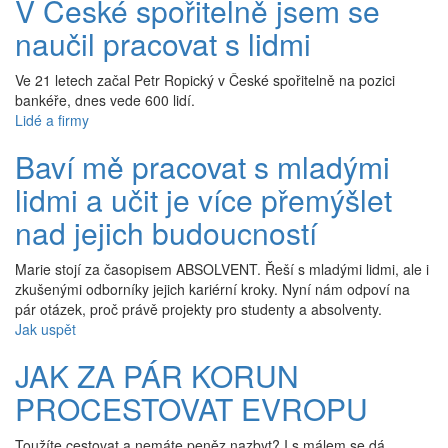
V České spořitelně jsem se
naučil pracovat s lidmi
Ve 21 letech začal Petr Ropický v České spořitelně na pozici
bankéře, dnes vede 600 lidí.
Lidé a firmy
Baví mě pracovat s mladými
lidmi a učit je více přemýšlet
nad jejich budoucností
Marie stojí za časopisem ABSOLVENT. Řeší s mladými lidmi, ale i
zkušenými odborníky jejich kariérní kroky. Nyní nám odpoví na
pár otázek, proč právě projekty pro studenty a absolventy.
Jak uspět
JAK ZA PÁR KORUN
PROCESTOVAT EVROPU
Toužíte cestovat a nemáte peněz nazbyt? I s málem se dá