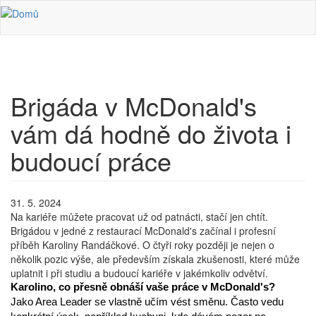
Přejít k hlavnímu obsahu
Brigáda v McDonald's
vám dá hodně do života i
budoucí práce
31. 5. 2024
Na kariéře můžete pracovat už od patnácti, stačí jen chtít.
Brigádou v jedné z restaurací McDonald's začínal i profesní
příběh Karoliny Randáčkové. O čtyři roky později je nejen o
několik pozic výše, ale především získala zkušenosti, které může
uplatnit i při studiu a budoucí kariéře v jakémkoliv odvětví.
Karolino, co přesně obnáší vaše práce v McDonald's?
Jako Area Leader se vlastně učím vést směnu. Často vedu