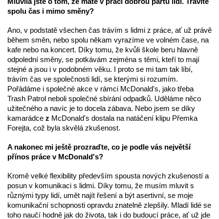
Mluvila jste o tom, že máte v práci dobrou partu lidí. Trávíte
spolu čas i mimo směny?
Ano, v podstatě všechen čas trávím s lidmi z práce, ať už právě
během směn, nebo spolu někam vyrazíme ve volném čase, na
kafe nebo na koncert. Díky tomu, že kvůli škole beru hlavně
odpolední směny, se potkávám zejména s těmi, kteří to mají
stejné a jsou i v podobném věku. I proto se mi tam tak líbí,
trávím čas ve společnosti lidí, se kterými si rozumím.
Pořádáme i společné akce v rámci McDonald's, jako třeba
Trash Patrol neboli společné sbírání odpadků. Uděláme něco
užitečného a navíc je to docela zábava. Nebo jsem se díky
kamarádce
z
McDonald's dostala na natáčení klipu Přemka
Forejta, což byla skvělá zkušenost.
A nakonec mi ještě prozraďte, co je podle vás největší
přínos práce v McDonald's?
Kromě velké flexibility především spousta nových zkušeností a
posun v komunikaci s lidmi. Díky tomu, že musím mluvit s
různými typy lidí, umět najít řešení a být asertivní, se moje
komunikační schopnosti opravdu znatelně zlepšily. Mladí lidé se
toho naučí hodně jak do života, tak i do budoucí práce, ať už jde