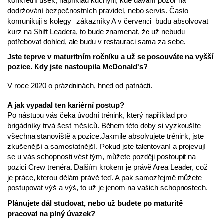
konkrétní úsek, například kuchyni, kde dávám pozor na
dodržování bezpečnostních pravidel, nebo servis. Často
komunikuji s kolegy i zákazníky A v červenci budu absolvovat
kurz na Shift Leadera, to bude znamenat, že už nebudu
potřebovat dohled, ale budu v restauraci sama za sebe.
Jste teprve v maturitním ročníku a už se posouváte na vyšší
pozice. Kdy jste nastoupila McDonald's?
V roce 2020 o prázdninách, hned od patnácti.
A jak vypadal ten kariérní postup?
Po nástupu vás čeká úvodní trénink, který například pro
brigádníky trvá šest měsíců. Během této doby si vyzkoušíte
všechna stanoviště a pozice.Jakmile absolvujete trénink, jste
zkušenější a samostatnější. Pokud jste talentovaní a projevují
se u vás schopnosti vést tým, můžete později postoupit na
pozici Crew trenéra. Dalším krokem je právě Area Leader, což
je práce, kterou dělám právě teď. A pak samozřejmě můžete
postupovat výš a výš, to už je jenom na vašich schopnostech.
Plánujete dál studovat, nebo už budete po maturitě
pracovat na plný úvazek?