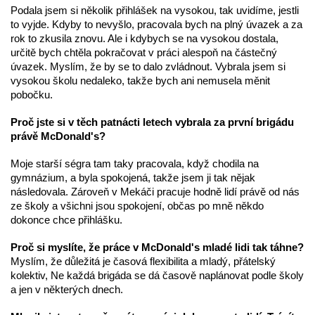
Podala jsem si několik přihlášek na vysokou, tak uvidíme, jestli
to vyjde. Kdyby to nevyšlo, pracovala bych na plný úvazek a za
rok to zkusila znovu. Ale i kdybych se na vysokou dostala,
určitě bych chtěla pokračovat v práci alespoň na částečný
úvazek. Myslím, že by se to dalo zvládnout. Vybrala jsem si
vysokou školu nedaleko, takže bych ani nemusela měnit
pobočku.
Proč jste si v těch patnácti letech vybrala za první brigádu
právě McDonald's?
Moje starší ségra tam taky pracovala, když chodila na
gymnázium, a byla spokojená, takže jsem ji tak nějak
následovala. Zároveň v Mekáči pracuje hodně lidí právě od nás
ze školy a všichni jsou spokojení, občas po mně někdo
dokonce chce přihlášku.
Proč si myslíte, že práce v McDonald's mladé lidi tak táhne?
Myslím, že důležitá je časová flexibilita a mladý, přátelský
kolektiv, Ne každá brigáda se dá časově naplánovat podle školy
a jen v některých dnech.