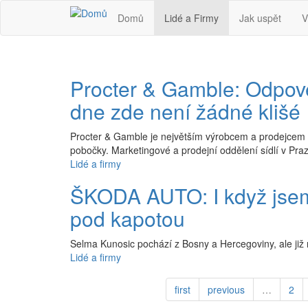
Přejít k hlavnímu obsahu
Domů
Lidé a Firmy
Jak uspět
V
Procter & Gamble: Odpov
dne zde není žádné klišé
Procter & Gamble je největším výrobcem a prodejcem 
pobočky. Marketingové a prodejní oddělení sídlí v Pra
Lidé a firmy
ŠKODA AUTO: I když jsem
pod kapotou
Selma Kunosic pochází z Bosny a Hercegoviny, ale již n
Lidé a firmy
first
previous
…
2