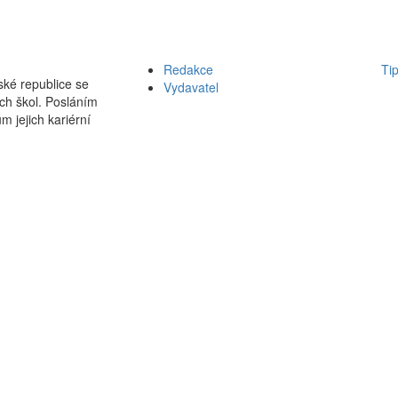
Redakce
Ti
ké republice se
Vydavatel
ch škol. Posláním
m jejich kariérní