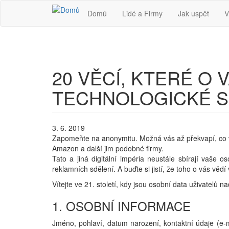
Přejít k hlavnímu obsahu
Domů
Lidé a Firmy
Jak uspět
V
20 VĚCÍ, KTERÉ O 
TECHNOLOGICKÉ S
3. 6. 2019
Zapomeňte na anonymitu. Možná vás až překvapí, co v
Amazon a další jim podobné firmy.
Tato a jiná digitální impéria neustále sbírají vaše 
reklamních sdělení. A buďte si jistí, že toho o vás věd
Vítejte ve 21. století, kdy jsou osobní data uživatelů n
1. OSOBNÍ INFORMACE
Jméno, pohlaví, datum narození, kontaktní údaje (e-ma