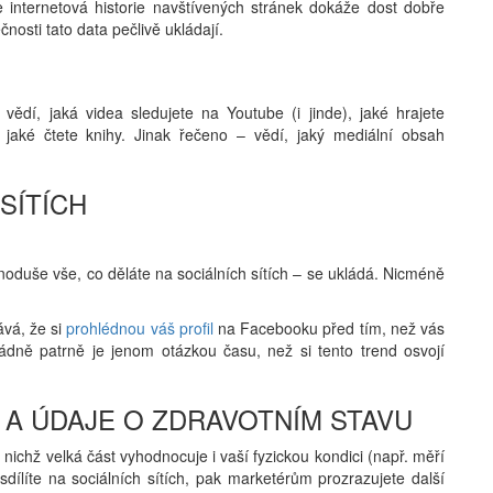
e internetová historie navštívených stránek dokáže dost dobře
čnosti tato data pečlivě ukládají.
 vědí, jaká videa sledujete na Youtube (i jinde), jaké hrajete
 jaké čtete knihy. Jinak řečeno – vědí, jaký mediální obsah
SÍTÍCH
dnoduše vše, co děláte na sociálních sítích – se ukládá. Nicméně
ává, že si
prohlédnou váš profil
na Facebooku před tím, než vás
dně patrně je jenom otázkou času, než si tento trend osvojí
CÍ A ÚDAJE O ZDRAVOTNÍM STAVU
z nichž velká část vyhodnocuje i vaší fyzickou kondici (např. měří
 sdílíte na sociálních sítích, pak marketérům prozrazujete další