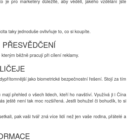
o je pro marketéry důležité, aby věděli, jakého vzdělání jste
ita taky jednoduše ovlivňuje to, co si koupíte.
É PŘESVĚDČENÍ
e kterým běžně pracují při cílení reklamy.
LIČEJE
dypřítomnější jako biometrické bezpečnostní řešení. Stojí za tím
mají přehled o všech lidech, kteří ho navštíví. Využívá ji i Čína
s ještě není tak moc rozšířená. Jestli bohužel či bohudík, to si
tkali, pak vaši tvář zná více lidí než jen vaše rodina, přátelé a
FORMACE