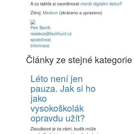
A co takhle si naordinovat
menší digitální detox
?
Zdroj:
Medium
(zkráceno a upraveno)
Petr Bartík
redakce@techhunt.cz
společnost
informace
Články ze stejné kategorie
Léto není jen
pauza. Jak si ho
jako
vysokoškolák
opravdu užít?
Zkouškové je za vámi, budík může