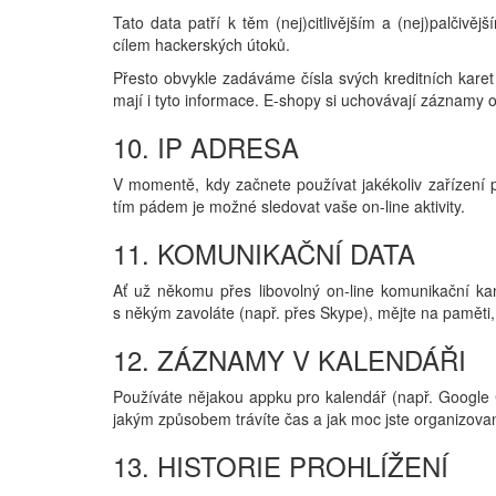
Tato data patří k těm (nej)citlivějším a (nej)palčivěj
cílem hackerských útoků.
Přesto obvykle zadáváme čísla svých kreditních karet
mají i tyto informace. E-shopy si uchovávají záznamy o tom
10. IP ADRESA
V momentě, kdy začnete používat jakékoliv zařízení p
tím pádem je možné sledovat vaše on-line aktivity.
11. KOMUNIKAČNÍ DATA
Ať už někomu přes libovolný on-line komunikační ka
s někým zavoláte (např. přes Skype), mějte na paměti, 
12. ZÁZNAMY V KALENDÁŘI
Používáte nějakou appku pro kalendář (např. Google Ca
jakým způsobem trávíte čas a jak moc jste organizova
13. HISTORIE PROHLÍŽENÍ