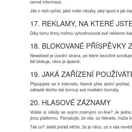
cenné informace.
Jde z nich vyčíst, jaké máte návyky, jaký sport a jak ča
17. REKLAMY, NA KTERÉ JSTE
Díky tomu firmy mohou vyhodnocovat své reklamní ka
18. BLOKOVANÉ PŘÍSPĚVKY
Newsfeed je úvodní strana, po které bezcílně scrollujet
lidí blokuje, něco je špatně.
19. JAKÁ ZAŘÍZENÍ POUŽÍVÁT
Připojujete se k internetu hlavně přes stolní počíta
základě těchto dat formují své mediální formáty.
20. HLASOVÉ ZÁZNAMY
Voláte si někdy se svými známými on-line? Je jedno
jinou platformu. Pamatujte, že vše, co řeknete, může b
Tak co? Ještě pořád věříte, že je něco, co o vás nevěd