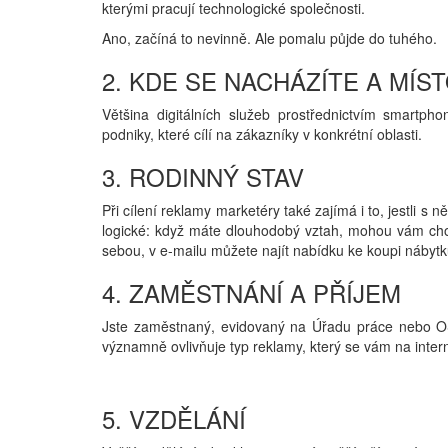
kterými pracují technologické společnosti.
Ano, začíná to nevinně. Ale pomalu půjde do tuhého.
2. KDE SE NACHÁZÍTE A MÍS
Většina digitálních služeb prostřednictvím smartpho
podniky, které cílí na zákazníky v konkrétní oblasti.
3. RODINNÝ STAV
Při cílení reklamy marketéry také zajímá i to, jestli s
logické: když máte dlouhodobý vztah, mohou vám chod
sebou, v e-mailu můžete najít nabídku ke koupi nábytk
4. ZAMĚSTNÁNÍ A PŘÍJEM
Jste zaměstnaný, evidovaný na Úřadu práce nebo OSV
významně ovlivňuje typ reklamy, který se vám na inter
5. VZDĚLÁNÍ