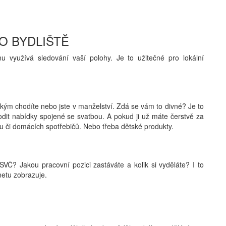
TO BYDLIŠTĚ
nu využívá sledování vaší polohy. Je to užitečné pro lokální
 někým chodíte nebo jste v manželství. Zdá se vám to divné? Je to
it nabídky spojené se svatbou. A pokud ji už máte čerstvě za
u či domácích spotřebičů. Nebo třeba dětské produkty.
Č? Jakou pracovní pozici zastáváte a kolik si vyděláte? I to
netu zobrazuje.