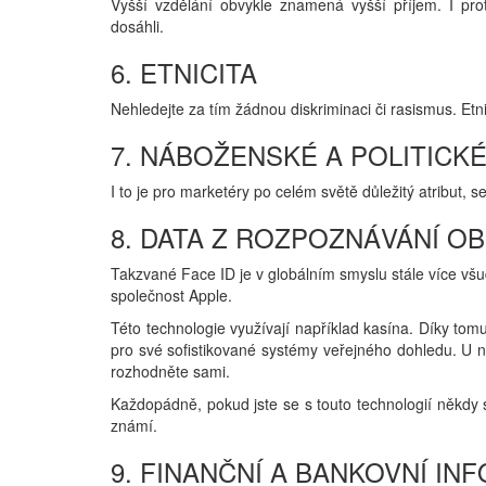
Vyšší vzdělání obvykle znamená vyšší příjem. I prot
dosáhli.
6. ETNICITA
Nehledejte za tím žádnou diskriminaci či rasismus. Etnic
7. NÁBOŽENSKÉ A POLITICK
I to je pro marketéry po celém světě důležitý atribut, s
8. DATA Z ROZPOZNÁVÁNÍ OB
Takzvané Face ID je v globálním smyslu stále více všu
společnost Apple.
Této technologie využívají například kasína. Díky tomu 
pro své sofistikované systémy veřejného dohledu. U ná
rozhodněte sami.
Každopádně, pokud jste se s touto technologií někdy se
známí.
9. FINANČNÍ A BANKOVNÍ IN