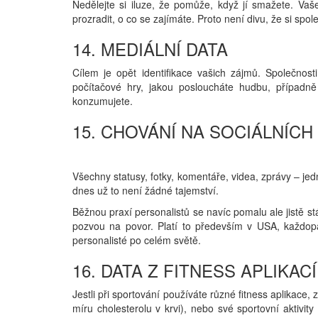
Nedělejte si iluze, že pomůže, když jí smažete. Vaš
prozradit, o co se zajímáte. Proto není divu, že si spole
14. MEDIÁLNÍ DATA
Cílem je opět identifikace vašich zájmů. Společnosti
počítačové hry, jakou posloucháte hudbu, případně
konzumujete.
15. CHOVÁNÍ NA SOCIÁLNÍCH 
Všechny statusy, fotky, komentáře, videa, zprávy – je
dnes už to není žádné tajemství.
Běžnou praxí personalistů se navíc pomalu ale jistě st
pozvou na povor. Platí to především v USA, každopá
personalisté po celém světě.
16. DATA Z FITNESS APLIKA
Jestli při sportování používáte různé fitness aplikace, 
míru cholesterolu v krvi), nebo své sportovní aktivity