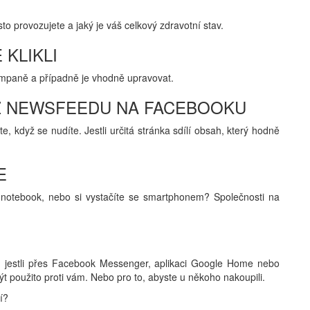
sto provozujete a jaký je váš celkový zdravotní stav.
 KLIKLI
mpaně a případně je vhodně upravovat.
 Z NEWSFEEDU NA FACEBOOKU
e, když se nudíte. Jestli určitá stránka sdílí obsah, který hodně
E
č, notebook, nebo si vystačíte se smartphonem? Společnosti na
, jestli přes Facebook Messenger, aplikaci Google Home nebo
ýt použito proti vám. Nebo pro to, abyste u někoho nakoupili.
í?