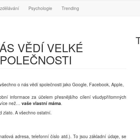
zdělávání
Psychologie
Trending
T
VÁS VĚDÍ VELKÉ
POLEČNOSTI
šechno o nás vědí společnosti jako Google, Facebook, Apple,
osobní informace za účelem přesnějšího cílení všudypřítomných
í více než…
vaše vlastní máma
.
ad zlato. A všechno ostatní.
ilová adresa, telefonní číslo atd.). To jsou základní údaje, se