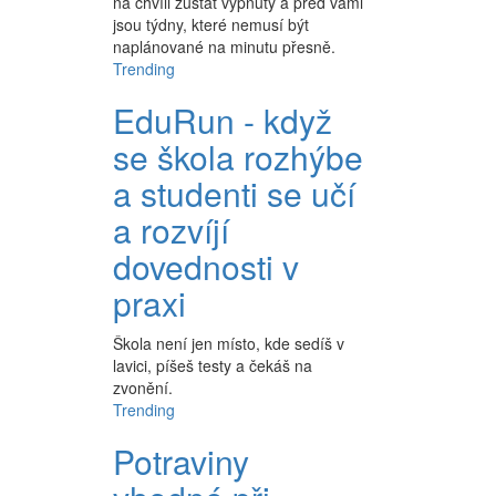
na chvíli zůstat vypnutý a před vámi
jsou týdny, které nemusí být
naplánované na minutu přesně.
Trending
EduRun - když
se škola rozhýbe
a studenti se učí
a rozvíjí
dovednosti v
praxi
Škola není jen místo, kde sedíš v
lavici, píšeš testy a čekáš na
zvonění.
Trending
Potraviny