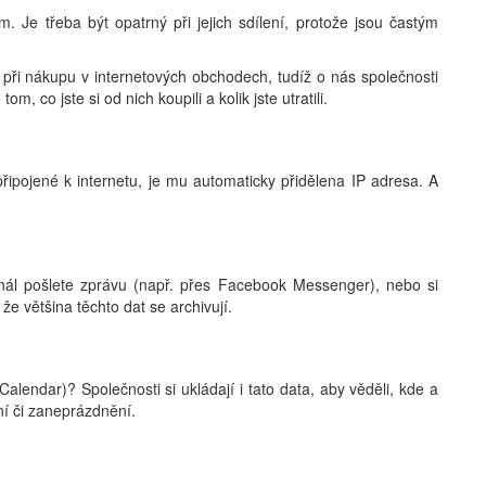
ším. Je třeba být opatrný při jejich sdílení, protože jsou častým
 při nákupu v internetových obchodech, tudíž o nás společnosti
, co jste si od nich koupili a kolik jste utratili.
řipojené k internetu, je mu automaticky přidělena IP adresa. A
nál pošlete zprávu (např. přes Facebook Messenger), nebo si
že většina těchto dat se archivují.
lendar)? Společnosti si ukládají i tato data, aby věděli, kde a
ní či zaneprázdnění.