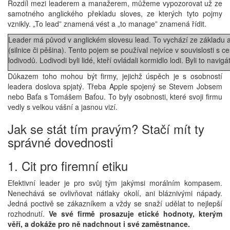
Rozdíl mezi leaderem a manažerem, můžeme vypozorovat už ze
samotného anglického překladu sloves, ze kterých tyto pojmy
vznikly. „To lead” znamená vést a „to manage” znamená řídit.
Leader má původ v anglickém slovesu lead. To vychází ze základu 
(silnice či pěšina). Tento pojem se používal nejvíce v souvislosti s
lodivodů. Lodivodi byli lidé, kteří ovládali kormidlo lodi. Byli to navigá
Důkazem toho mohou být firmy, jejichž úspěch je s osobností
leadera doslova spjatý. Třeba Apple spojený se Stevem Jobsem
nebo Baťa s Tomášem Baťou. To byly osobnosti, které svoji firmu
vedly s velkou vášní a jasnou vizí.
Jak se stát tím pravým? Stačí mít ty
správné dovednosti
1. Cit pro firemní etiku
Efektivní leader je pro svůj tým jakýmsi morálním kompasem.
Nenechává se ovlivňovat nátlaky okolí, ani bláznivými nápady.
Jedná poctivě se zákazníkem a vždy se snaží udělat to nejlepší
rozhodnutí.
Ve své firmě prosazuje etické hodnoty, kterým
věří, a dokáže pro ně nadchnout i své zaměstnance.