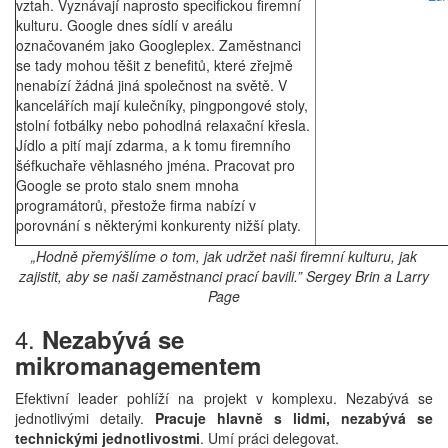
vztah. Vyznávají naprosto specifickou firemní
kulturu. Google dnes sídlí v areálu
označovaném jako Googleplex. Zaměstnanci
se tady mohou těšit z benefitů, které zřejmě
nenabízí žádná jiná společnost na světě. V
kancelářích mají kulečníky, pingpongové stoly,
stolní fotbálky nebo pohodlná relaxační křesla.
Jídlo a pití mají zdarma, a k tomu firemního
šéfkuchaře věhlasného jména. Pracovat pro
Google se proto stalo snem mnoha
programátorů, přestože firma nabízí v
porovnání s některými konkurenty nižší platy.
„Hodně přemýšlíme o tom, jak udržet naši firemní kulturu, jak
zajistit, aby se naši zaměstnanci prací bavili.” Sergey Brin a Larry
Page
4.
Nezabývá se
mikromanagementem
Efektivní leader pohlíží na projekt v komplexu. Nezabývá se
jednotlivými detaily.
Pracuje hlavně s lidmi, nezabývá se
technickými jednotlivostmi
. Umí práci delegovat.