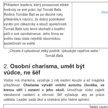
Příkladem leadera, který prosazoval etické
hodnoty ve své práci, byl Tomáš Baťa.
Zdro
Rodina Tomáše Bati se po dlouhé roky
přikláněla k názoru, že dobrý podnikatel
vyrábí pro zákazníky a slouží společnosti.
Tomáš Baťa tuto teorii obohatil o kvalitní
péči o své zaměstnance. Jeho firma se
svého času stala největší obuvnickou
společností ve světě.
„Chcete-li vybudovat velký podnik, vybudujte nejdříve sebe.”
Tomáš Baťa
2.
Osobní charisma, umět být
vůdce, ne šéf
Vůdce má charisma, vyzařuje z něj osobní kouzlo a až magická
přitažlivost.
Charisma vytváří vnitřní autoritu člověka, ve
kterou věří i ostatní v jeho okolí.
Umožňuje vůdci zajistit
všeobecné nadšení a věrnost. Šéf vyžaduje, aby se práce
udělala. Leader zadá úkol a očekává jeho řádné splnění.
Velké osobn