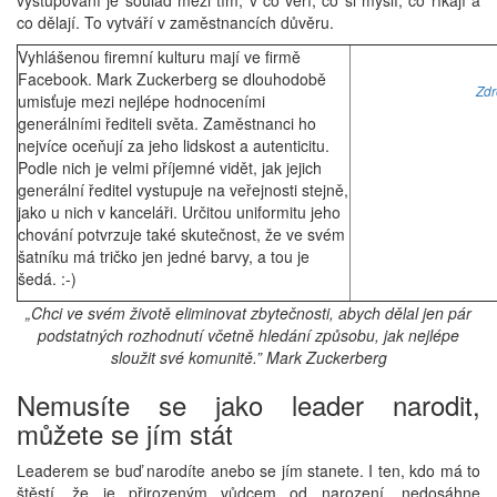
vystupování je soulad mezi tím, v co věří, co si myslí, co říkají a
co dělají. To vytváří v zaměstnancích důvěru.
Vyhlášenou firemní kulturu mají ve firmě
Facebook. Mark Zuckerberg se dlouhodobě
Zdr
umisťuje mezi nejlépe hodnoceními
generálními řediteli světa. Zaměstnanci ho
nejvíce oceňují za jeho lidskost a autenticitu.
Podle nich je velmi příjemné vidět, jak jejich
generální ředitel vystupuje na veřejnosti stejně,
jako u nich v kanceláři. Určitou uniformitu jeho
chování potvrzuje také skutečnost, že ve svém
šatníku má tričko jen jedné barvy, a tou je
šedá. :-)
„Chci ve svém životě eliminovat zbytečnosti, abych dělal jen pár
podstatných rozhodnutí včetně hledání způsobu, jak nejlépe
sloužit své komunitě.”
Mark Zuckerberg
Nemusíte se jako leader narodit,
můžete se jím stát
Leaderem se buď narodíte anebo se jím stanete. I ten, kdo má to
štěstí, že je přirozeným vůdcem od narození, nedosáhne