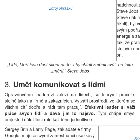
nadchnout sv
Zdroj obrázku
Steve Jobs,
Steve (jak 
říkali), byl 
svým podříz
energií a z
tak, že prac
stejným na
on.
„Lidé, kteří jsou dost šílení na to, aby chtěli změnit svět, ho také
změní.” Steve Jobs
3.
Umět komunikovat s lidmi
Opravdovému leaderovi záleží na lidech, se kterými pracuje,
stejně jako na firmě a zákaznících. Vytváří prostředí, ve kterém se
všichni cítí dobře a rádi tam pracují.
Efektivní leader si váží
práce svých lidí a dává jim to najevo.
Tým chápe smysl
projektu i důležitost role každého jednotlivce.
Sergey Brin a Larry Page, zakladatelé firmy
Google, mají se svými zaměstnanci ukázkový
Zdr