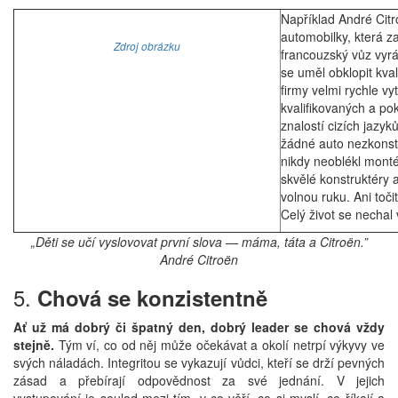
Například André Citr
automobilky, která z
Zdroj obrázku
francouzský vůz vyrá
se uměl obklopit kval
firmy velmi rychle vy
kvalifikovaných a pok
znalostí cizích jazyk
žádné auto nezkonstr
nikdy neoblékl monté
skvělé konstruktéry 
volnou ruku. Ani toči
Celý život se nechal 
„Děti se učí vyslovovat první slova — máma, táta a Citroën.”
André Citroën
5.
Chová se konzistentně
Ať už má dobrý či špatný den, dobrý leader se chová vždy
stejně.
Tým ví, co od něj může očekávat a okolí netrpí výkyvy ve
svých náladách. Integritou se vykazují vůdci, kteří se drží pevných
zásad a přebírají odpovědnost za své jednání. V jejich