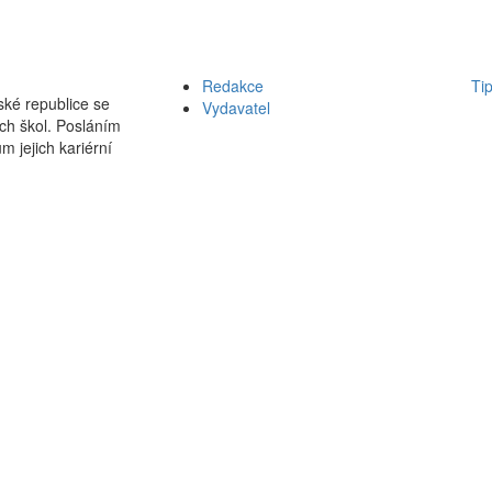
Redakce
Ti
ké republice se
Vydavatel
ch škol. Posláním
m jejich kariérní