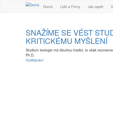
Přejít k hlavnímu obsahu
Domů
Lidé a Firmy
Jak uspět
V
SNAŽÍME SE VÉST ST
KRITICKÉMU MYŠLENÍ
Studium teologie má dlouhou tradici, to však nezname
Ph.D.
Vzdělávání