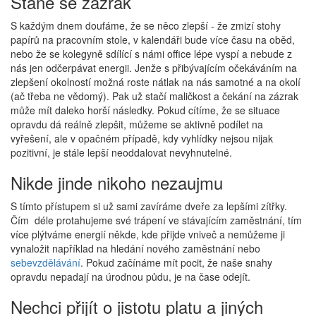
Stane se zázrak
S každým dnem doufáme, že se něco zlepší - že zmizí stohy
papírů na pracovním stole, v kalendáři bude více času na oběd,
nebo že se kolegyně sdílící s námi office lépe vyspí a nebude z
nás jen odčerpávat energii. Jenže s přibývajícím očekáváním na
zlepšení okolností možná roste nátlak na nás samotné a na okolí
(ač třeba ne vědomý). Pak už stačí maličkost a čekání na zázrak
může mít daleko horší následky. Pokud cítíme, že se situace
opravdu dá reálně zlepšit, můžeme se aktivně podílet na
vyřešení, ale v opačném případě, kdy vyhlídky nejsou nijak
pozitivní, je stále lepší neoddalovat nevyhnutelné.
Nikde jinde nikoho nezaujmu
S tímto přístupem si už sami zavíráme dveře za lepšími zítřky.
Čím déle protahujeme své trápení ve stávajícím zaměstnání, tím
více plýtváme energií někde, kde přijde vniveč a nemůžeme ji
vynaložit například na hledání nového zaměstnání nebo
sebevzdělávání
. Pokud začínáme mít pocit, že naše snahy
opravdu nepadají na úrodnou půdu, je na čase odejít.
Nechci přijít o jistotu platu a jiných