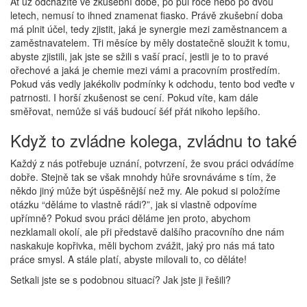
Ať už odcházíte ve zkušební době, po půl roce nebo po dvou
letech, nemusí to ihned znamenat fiasko. Právě zkušební doba
má plnit účel, tedy zjistit, jaká je synergie mezi zaměstnancem a
zaměstnavatelem. Tři měsíce by měly dostatečně sloužit k tomu,
abyste zjistili, jak jste se sžili s vaší prací, jestli je to to pravé
ořechové a jaká je chemie mezi vámi a pracovním prostředím.
Pokud vás vedly jakékoliv podmínky k odchodu, tento bod veďte v
patrnosti. I horší zkušenost se cení. Pokud víte, kam dále
směřovat, nemůže si váš budoucí šéf přát nikoho lepšího.
Když to zvládne kolega, zvládnu to také
Každý z nás potřebuje uznání, potvrzení, že svou práci odvádíme
dobře. Stejně tak se však mnohdy hůře srovnáváme s tím, že
někdo jiný může být úspěšnější než my. Ale pokud si položíme
otázku “děláme to vlastně rádi?”, jak si vlastně odpovíme
upřímně? Pokud svou práci děláme jen proto, abychom
nezklamali okolí, ale při představě dalšího pracovního dne nám
naskakuje kopřivka, měli bychom zvážit, jaký pro nás má tato
práce smysl. A stále platí, abyste milovali to, co děláte!
Setkali jste se s podobnou situací? Jak jste ji řešili?