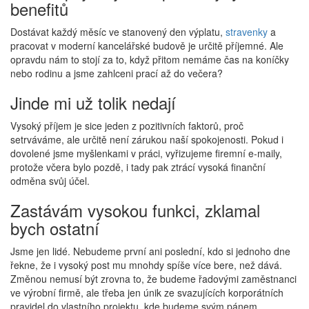
benefitů
Dostávat každý měsíc ve stanovený den výplatu,
stravenky
a
pracovat v moderní kancelářské budově je určitě příjemné. Ale
opravdu nám to stojí za to, když přitom nemáme čas na koníčky
nebo rodinu a jsme zahlceni prací až do večera?
Jinde mi už tolik nedají
Vysoký příjem je sice jeden z pozitivních faktorů, proč
setrváváme, ale určitě není zárukou naší spokojenosti. Pokud i
dovolené jsme myšlenkami v práci, vyřizujeme firemní e-maily,
protože včera bylo pozdě, i tady pak ztrácí vysoká finanční
odměna svůj účel.
Zastávám vysokou funkci, zklamal
bych ostatní
Jsme jen lidé. Nebudeme první ani poslední, kdo si jednoho dne
řekne, že i vysoký post mu mnohdy spíše více bere, než dává.
Změnou nemusí být zrovna to, že budeme řadovými zaměstnanci
ve výrobní firmě, ale třeba jen únik ze svazujících korporátních
pravidel do vlastního projektu, kde budeme svým pánem.