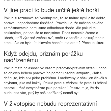
V jiné práci to bude určitě ještě horší
Pokud si rozumově zdůvodňujeme, že se máme nyní ještě dobře,
opravdu nepochodíme úspěšně. Pravdou je, že našeho nového
zaměstnavatele nemusíme odhadnout dobře. Ale pokud to
nezkusíme, jednoduše to nezjistíme. Dnes neustále čteme o
lidech, kteří výrazně změnili svůj směr i v kariéře a nelitují tohoto
kroku. Ale co bylo tím hlavním hnacím motorem? Přece to zkusit!
Když odejdu, přiznám porážku
nadřízenému
Pokud máte nejasnosti ve vašem pracovně-právním vztahu, nebo
se objevily během pracovního poměru osobní antipatie, však si
definujte, kde tkví jádro problému. I nadřízený je však jen člověk s
chybami, jako má každý. Pokud jsme si vědomi, že jsme šli řešení
naproti, určitě nevycházíte jako poražení. Pozitivum je, že do
budoucna víte, jaký by náš nadřízený neměl být,.
V životopise nebudu reprezentativní