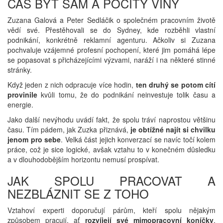
ČAS BÝT SÁM A POCITY VINY
Zuzana Galová a Peter Sedláčik o společném pracovním životě
vědí své. Přestěhovali se do Sydney, kde rozběhli vlastní
podnikání, konkrétně reklamní agenturu. Ačkoliv si Zuzana
pochvaluje vzájemné profesní pochopení, které jim pomáhá lépe
se popasovat s přicházejícími výzvami, naráží i na některé stinné
stránky.
Když jeden z nich odpracuje více hodin,
ten druhý se potom cítí
provinile
kvůli tomu, že do podnikání neinvestuje tolik času a
energie.
Jako další nevýhodu uvádí fakt, že spolu tráví naprostou většinu
času. Tím pádem, jak Zuzka přiznává,
je obtížné najít si chvilku
jenom pro sebe
. Velká část jejich konverzací se navíc točí kolem
práce, což je sice logické, avšak vztahu to v konečném důsledku
a v dlouhodobějším horizontu nemusí prospívat.
JAK SPOLU PRACOVAT A
NEZBLÁZNIT SE Z TOHO
Vztahoví experti doporučují párům, kteří spolu nějakým
způsobem pracují, ať
rozvíjejí své mimopracovní koníčky
.