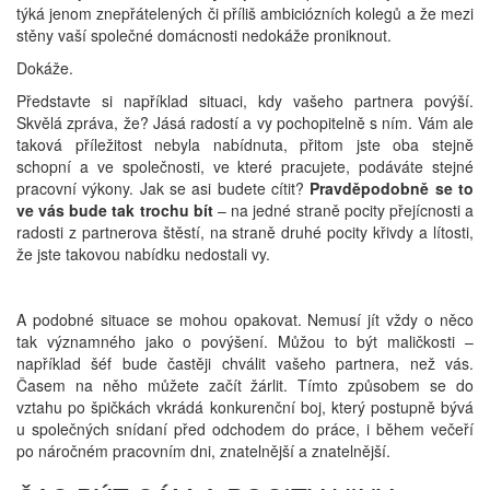
týká jenom znepřátelených či příliš ambiciózních kolegů a že mezi
stěny vaší společné domácnosti nedokáže proniknout.
Dokáže.
Představte si například situaci, kdy vašeho partnera povýší.
Skvělá zpráva, že? Jásá radostí a vy pochopitelně s ním. Vám ale
taková příležitost nebyla nabídnuta, přitom jste oba stejně
schopní a ve společnosti, ve které pracujete, podáváte stejné
pracovní výkony. Jak se asi budete cítit?
Pravděpodobně se to
ve vás bude tak trochu bít
– na jedné straně pocity přejícnosti a
radosti z partnerova štěstí, na straně druhé pocity křivdy a lítosti,
že jste takovou nabídku nedostali vy.
A podobné situace se mohou opakovat. Nemusí jít vždy o něco
tak významného jako o povýšení. Můžou to být maličkosti –
například šéf bude častěji chválit vašeho partnera, než vás.
Časem na něho můžete začít žárlit. Tímto způsobem se do
vztahu po špičkách vkrádá konkurenční boj, který postupně bývá
u společných snídaní před odchodem do práce, i během večeří
po náročném pracovním dni, znatelnější a znatelnější.