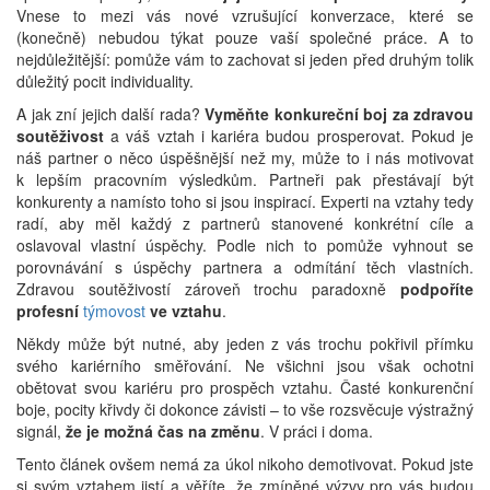
Vnese to mezi vás nové vzrušující konverzace, které se
(konečně) nebudou týkat pouze vaší společné práce. A to
nejdůležitější: pomůže vám to zachovat si jeden před druhým tolik
důležitý pocit individuality.
A jak zní jejich další rada?
Vyměňte konkureční boj za zdravou
soutěživost
a váš vztah i kariéra budou prosperovat. Pokud je
náš partner o něco úspěšnější než my, může to i nás motivovat
k lepším pracovním výsledkům. Partneři pak přestávají být
konkurenty a namísto toho si jsou inspirací. Experti na vztahy tedy
radí, aby měl každý z partnerů stanovené konkrétní cíle a
oslavoval vlastní úspěchy. Podle nich to pomůže vyhnout se
porovnávání s úspěchy partnera a odmítání těch vlastních.
Zdravou soutěživostí zároveň trochu paradoxně
podpoříte
profesní
týmovost
ve vztahu
.
Někdy může být nutné, aby jeden z vás trochu pokřivil přímku
svého kariérního směřování. Ne všichni jsou však ochotni
obětovat svou kariéru pro prospěch vztahu. Časté konkurenční
boje, pocity křivdy či dokonce závisti – to vše rozsvěcuje výstražný
signál,
že je možná čas na změnu
. V práci i doma.
Tento článek ovšem nemá za úkol nikoho demotivovat. Pokud jste
si svým vztahem jistí a věříte, že zmíněné výzvy pro vás budou