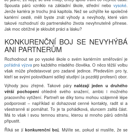
Spousta párů vzniklo na základní škole, střední nebo
vysoké
.
Jenže kariéra je trochu jiná kapitola. Než se uchýlíte ke společné
kariérní cestě, měli byste znát výhody a nevýhody, které vám
takové rozhodnutí do partnerského života nevyhnutelně přinese.
Jak moc obtížné je skloubit práci a lásku?
KONKURENČNÍ BOJ SE NEVYHÝBÁ
ANI PARTNERŮM
Rozhodnout se po vysoké škole o svém kariérním směřování je
pořádná výzva
pro každého mladého člověka. O něco těžší volbu
však může představovat pro zadané jedince. Především pro ty,
kteří se svými polovičkami sdílejí studijní (a později profesní) obor.
Výhody jsou zřejmé. Takové páry
nalézají jeden u druhého
větší pochopení
ohledně svého snažení, ambic i možného
pracovního vytížení. Partneři se díky tomu mohou vzájemně lépe
podporovat – například si dohazovat cenné kontakty, radit si a
všestranně si pomáhat. To je ta pohádková, sluncem zalitá část.
Má to však i svou temnou stranu, kterou si mnoho párů odmítá
připustit.
Říká se jí
konkurenční boj
. Mýlíte se, pokud si myslíte, že se