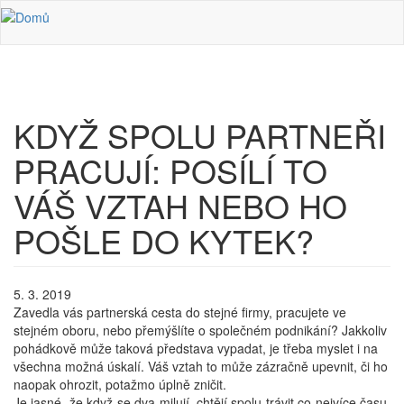
Přejít k hlavnímu obsahu
KDYŽ SPOLU PARTNEŘI
PRACUJÍ: POSÍLÍ TO
VÁŠ VZTAH NEBO HO
POŠLE DO KYTEK?
5. 3. 2019
Zavedla vás partnerská cesta do stejné firmy, pracujete ve
stejném oboru, nebo přemýšlíte o společném podnikání? Jakkoliv
pohádkově může taková představa vypadat, je třeba myslet i na
všechna možná úskalí. Váš vztah to může zázračně upevnit, či ho
naopak ohrozit, potažmo úplně zničit.
Je jasné, že když se dva milují, chtějí spolu trávit co nejvíce času.