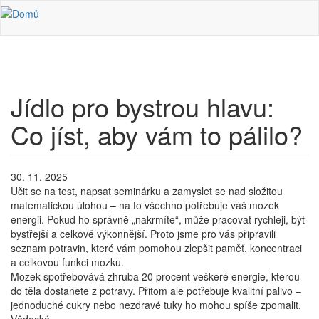
Přejít k hlavnímu obsahu
Jídlo pro bystrou hlavu:
Co jíst, aby vám to pálilo?
30. 11. 2025
Učit se na test, napsat seminárku a zamyslet se nad složitou
matematickou úlohou – na to všechno potřebuje váš mozek
energii. Pokud ho správně „nakrmíte“, může pracovat rychleji, být
bystřejší a celkově výkonnější. Proto jsme pro vás připravili
seznam potravin, které vám pomohou zlepšit paměť, koncentraci
a celkovou funkci mozku.
Mozek spotřebovává zhruba 20 procent veškeré energie, kterou
do těla dostanete z potravy. Přitom ale potřebuje kvalitní palivo –
jednoduché cukry nebo nezdravé tuky ho mohou spíše zpomalit.