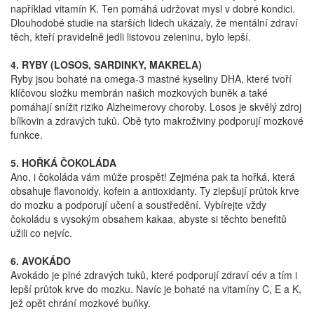
například vitamín K. Ten pomáhá udržovat mysl v dobré kondici.
Dlouhodobé studie na starších lidech ukázaly, že mentální zdraví
těch, kteří pravidelně jedli listovou zeleninu, bylo lepší.
4. RYBY (LOSOS, SARDINKY, MAKRELA)
Ryby jsou bohaté na omega-3 mastné kyseliny DHA, které tvoří
klíčovou složku membrán našich mozkových buněk a také
pomáhají snížit riziko Alzheimerovy choroby. Losos je skvělý zdroj
bílkovin a zdravých tuků. Obě tyto makroživiny podporují mozkové
funkce.
5. HOŘKÁ ČOKOLÁDA
Ano, i čokoláda vám může prospět! Zejména pak ta hořká, která
obsahuje flavonoidy, kofein a antioxidanty. Ty zlepšují průtok krve
do mozku a podporují učení a soustředění. Vybírejte vždy
čokoládu s vysokým obsahem kakaa, abyste si těchto benefitů
užili co nejvíc.
6. AVOKÁDO
Avokádo je plné zdravých tuků, které podporují zdraví cév a tím i
lepší průtok krve do mozku. Navíc je bohaté na vitamíny C, E a K,
jež opět chrání mozkové buňky.