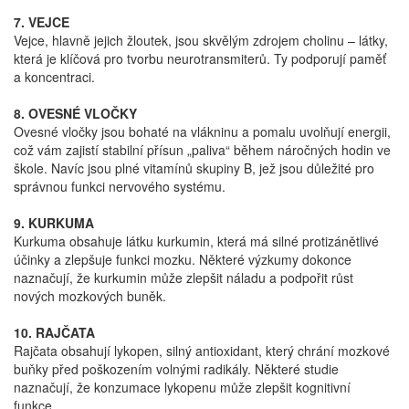
7. VEJCE
Vejce, hlavně jejich žloutek, jsou skvělým zdrojem cholinu – látky,
která je klíčová pro tvorbu neurotransmiterů. Ty podporují paměť
a koncentraci.
8. OVESNÉ VLOČKY
Ovesné vločky jsou bohaté na vlákninu a pomalu uvolňují energii,
což vám zajistí stabilní přísun „paliva“ během náročných hodin ve
škole. Navíc jsou plné vitamínů skupiny B, jež jsou důležité pro
správnou funkci nervového systému.
9. KURKUMA
Kurkuma obsahuje látku kurkumin, která má silné protizánětlivé
účinky a zlepšuje funkci mozku. Některé výzkumy dokonce
naznačují, že kurkumin může zlepšit náladu a podpořit růst
nových mozkových buněk.
10. RAJČATA
Rajčata obsahují lykopen, silný antioxidant, který chrání mozkové
buňky před poškozením volnými radikály. Některé studie
naznačují, že konzumace lykopenu může zlepšit kognitivní
funkce.