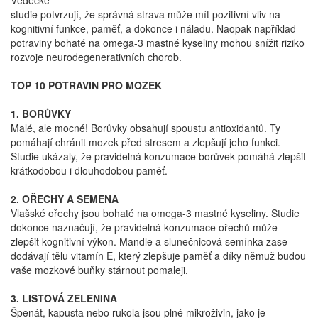
Vědecké
studie potvrzují, že správná strava může mít pozitivní vliv na
kognitivní funkce, paměť, a dokonce i náladu. Naopak například
potraviny bohaté na omega-3 mastné kyseliny mohou snížit riziko
rozvoje neurodegenerativních chorob.
TOP 10 POTRAVIN PRO MOZEK
1. BORŮVKY
Malé, ale mocné! Borůvky obsahují spoustu antioxidantů. Ty
pomáhají chránit mozek před stresem a zlepšují jeho funkci.
Studie ukázaly, že pravidelná konzumace borůvek pomáhá zlepšit
krátkodobou i dlouhodobou paměť.
2. OŘECHY A SEMENA
Vlašské ořechy jsou bohaté na omega-3 mastné kyseliny. Studie
dokonce naznačují, že pravidelná konzumace ořechů může
zlepšit kognitivní výkon. Mandle a slunečnicová semínka zase
dodávají tělu vitamín E, který zlepšuje paměť a díky němuž budou
vaše mozkové buňky stárnout pomaleji.
3. LISTOVÁ ZELENINA
Špenát, kapusta nebo rukola jsou plné mikroživin, jako je