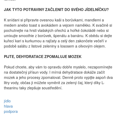
JAK TYTO POTRAVINY ZAČLENIT DO SVÉHO JÍDELNÍČKU?
K snídani si připravte ovesnou kaši s borůvkami, mandlemi a
medem anebo toast s avokádem a vejcem naměkko. K svačině si
pochutnejte na hrsti vlašských ořechů a hořké čokoládě nebo si
umixujte smoothie z borůvek, špenátu a banánu. K obědu si dejte
kuřecí kari s kurkumou a rajčaty a celý den zakončete večeří v
podobě salátu z listové zeleniny s lososem a olivovým olejem.
PIJTE, DEHYDRATACE ZPOMALUJE MOZEK
Pokud chcete, aby vám to opravdu dobře myslelo, nezapomínejte
na dostatečný přísun vody. I mírná dehydratace dokáže začít
mozek a jeho procesy zpomalovat. Denně proto vypijte aspoň dva
litry vody, občas ji můžete vyměnit za zelený čaj, který díky L-
theaninu taky zlepšuje soustředění.
jídlo
hlava
podpora