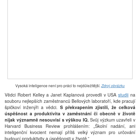
Vysoká inteligence není pro práci to nejdůležitější.
Zdroj obrázku
Vědci Robert Kelley a Janet Kaplanová provedli v USA
studii
na
souboru nejlepších zaměstnanců Bellových laboratoří, kde pracují
špičkoví inženýři a vědci.
S překvapením zjistili, že celková
úspěšnost a produktivita v zaměstnání či obecně v životě
nijak významně nesouvisí s výškou IQ.
Svůj výzkum uzavřeli v
Harvard Business Review prohlášením: „Školní nadání, ani
inteligenční kvocient nemají příliš velký význam pro určování
budoucí produktivity a úspěšnosti v životě.”