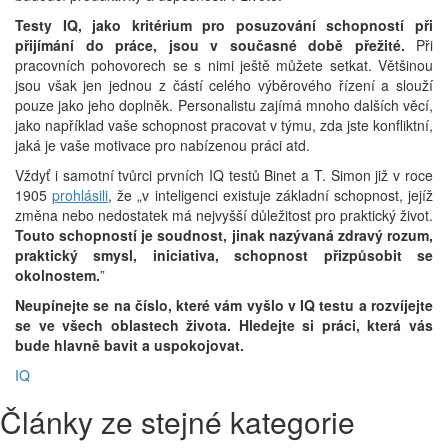
Testy IQ, jako kritérium pro posuzování schopností při
přijímání do práce, jsou v současné době přežité.
Při
pracovních pohovorech se s nimi ještě můžete setkat. Většinou
jsou však jen jednou z částí celého výběrového řízení a slouží
pouze jako jeho doplněk. Personalistu zajímá mnoho dalších věcí,
jako například vaše schopnost pracovat v týmu, zda jste konfliktní,
jaká je vaše motivace pro nabízenou práci atd.
Vždyť i samotní tvůrci prvních IQ testů Binet a T. Simon již v roce
1905
prohlásili
, že „v inteligenci existuje základní schopnost, jejíž
změna nebo nedostatek má nejvyšší důležitost pro praktický život.
Touto schopností je soudnost, jinak nazývaná zdravý rozum,
praktický smysl, iniciativa, schopnost přizpůsobit se
okolnostem.
”
Neupínejte se na číslo, které vám vyšlo v IQ testu a rozvíjejte
se ve všech oblastech života. Hledejte si práci, která vás
bude hlavně bavit a uspokojovat.
IQ
Články ze stejné kategorie