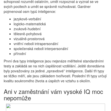
schopnost rozumět ostatním, umět rozpoznat a vyznat se ve
svých pocitech a umět se správně rozhodovat. Gardner
pojmenoval osm typů inteligence:
jazykově-verbální
logicko-matematická
zvukově-hudební
tělesně-pohybová
vizuálně-prostorová
vnitřní neboli intrapersonální
společenská neboli interpersonální
přírodní
První dva typy inteligence jsou nejsnáze měřitelné standardními
testy a zakládá se na nich úspěšnost vzdělání. Ještě donedávna
byly považovány za jediné „opravdové” inteligence. Další tři typy
se těžko měří, ale jsou základem tvořivosti. Poslední tři typy určují
kvalitu soukromého života a úspěch ve vztahu s okolím.
Ani v zaměstnání vám vysoké IQ moc
nepomůže