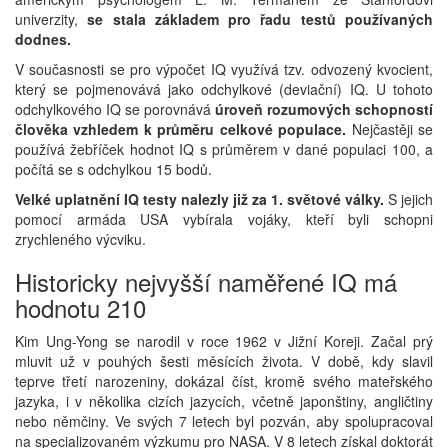
univerzity,
se stala základem pro řadu testů používaných
dodnes.
V současnosti se pro výpočet IQ využívá tzv. odvozený kvocient,
který se pojmenovává jako odchylkové (deviační) IQ. U tohoto
odchylkového IQ se porovnává
úroveň rozumových schopností
člověka vzhledem k průměru celkové populace.
Nejčastěji se
používá žebříček hodnot IQ s průměrem v dané populaci 100, a
počítá se s odchylkou 15 bodů.
Velké uplatnění IQ testy nalezly již za 1. světové války.
S jejich
pomocí armáda USA vybírala vojáky, kteří byli schopni
zrychleného výcviku.
Historicky nejvyšší naměřené IQ má
hodnotu 210
Kim Ung-Yong se narodil v roce 1962 v Jižní Koreji. Začal prý
mluvit už v pouhých šesti měsících života. V době, kdy slavil
teprve třetí narozeniny, dokázal číst, kromě svého mateřského
jazyka, i v několika cizích jazycích, včetně japonštiny, angličtiny
nebo němčiny. Ve svých 7 letech byl pozván, aby spolupracoval
na specializovaném výzkumu pro NASA. V 8 letech získal doktorát