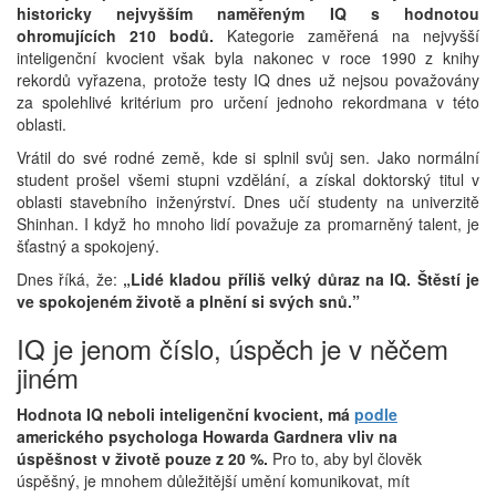
historicky nejvyšším naměřeným IQ s hodnotou
ohromujících 210 bodů.
Kategorie zaměřená na nejvyšší
inteligenční kvocient však byla nakonec v roce 1990 z knihy
rekordů vyřazena, protože testy IQ dnes už nejsou považovány
za spolehlivé kritérium pro určení jednoho rekordmana v této
oblasti.
Vrátil do své rodné země, kde si splnil svůj sen. Jako normální
student prošel všemi stupni vzdělání, a získal doktorský titul v
oblasti stavebního inženýrství. Dnes učí studenty na univerzitě
Shinhan. I když ho mnoho lidí považuje za promarněný talent, je
šťastný a spokojený.
Dnes říká, že:
„Lidé kladou příliš velký důraz na IQ. Štěstí je
ve spokojeném životě a plnění si svých snů.”
IQ je jenom číslo, úspěch je v něčem
jiném
Hodnota IQ neboli inteligenční kvocient, má
podle
amerického psychologa Howarda Gardnera vliv na
úspěšnost v životě pouze z 20 %.
Pro to, aby byl člověk
úspěšný, je mnohem důležitější umění komunikovat, mít