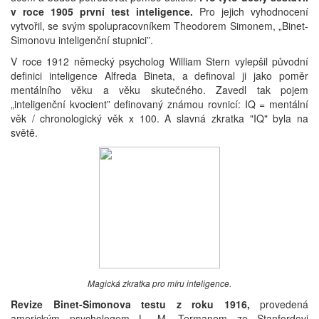
v roce 1905 první test inteligence.
Pro jejich vyhodnocení
vytvořil, se svým spolupracovníkem Theodorem Simonem, „Binet-
Simonovu inteligenční stupnici”.
V roce 1912 německý psycholog William Stern vylepšil původní
definici inteligence Alfreda Bineta, a definoval ji jako poměr
mentálního věku a věku skutečného. Zavedl tak pojem
„inteligenční kvocient” definovaný známou rovnicí: IQ = mentální
věk / chronologický věk x 100. A slavná zkratka "IQ" byla na
světě.
Magická zkratka pro míru inteligence.
Revize Binet-Simonova testu z roku 1916,
provedená
americkým psychologem L. M. Termanem ze Stanfordovi