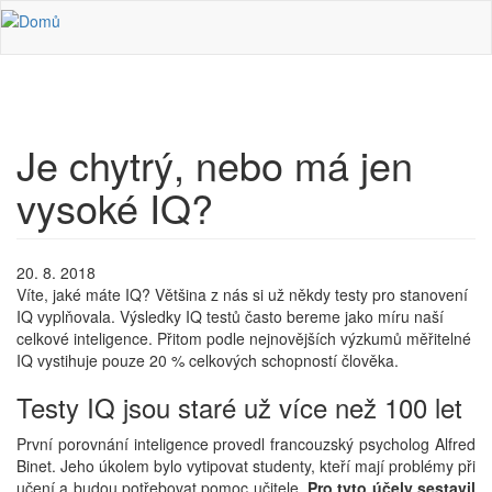
Přejít k hlavnímu obsahu
Je chytrý, nebo má jen
vysoké IQ?
20. 8. 2018
Víte, jaké máte IQ? Většina z nás si už někdy testy pro stanovení
IQ vyplňovala. Výsledky IQ testů často bereme jako míru naší
celkové inteligence. Přitom podle nejnovějších výzkumů měřitelné
IQ vystihuje pouze 20 % celkových schopností člověka.
Testy IQ jsou staré už více než 100 let
První porovnání inteligence provedl francouzský psycholog Alfred
Binet. Jeho úkolem bylo vytipovat studenty, kteří mají problémy při
učení a budou potřebovat pomoc učitele.
Pro tyto účely sestavil