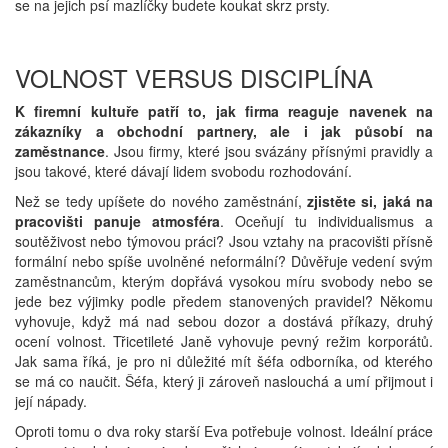
se na jejich psí mazlíčky budete koukat skrz prsty.
VOLNOST VERSUS DISCIPLÍNA
K firemní kultuře patří to, jak firma reaguje navenek na
zákazníky a obchodní partnery, ale i jak působí na
zaměstnance
. Jsou firmy, které jsou svázány přísnými pravidly a
jsou takové, které dávají lidem svobodu rozhodování.
Než se tedy upíšete do nového zaměstnání,
zjistěte si, jaká na
pracovišti panuje atmosféra
. Oceňují tu individualismus a
soutěživost nebo týmovou práci? Jsou vztahy na pracovišti přísně
formální nebo spíše uvolněné neformální? Důvěřuje vedení svým
zaměstnancům, kterým dopřává vysokou míru svobody nebo se
jede bez výjimky podle předem stanovených pravidel? Někomu
vyhovuje, když má nad sebou dozor a dostává příkazy, druhý
ocení volnost. Třicetileté Janě vyhovuje pevný režim korporátů.
Jak sama říká, je pro ni důležité mít šéfa odborníka, od kterého
se má co naučit. Šéfa, který ji zároveň naslouchá a umí přijmout i
její nápady.
Oproti tomu o dva roky starší Eva potřebuje volnost. Ideální práce