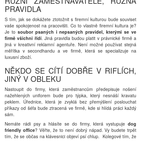
RŮZNÍ ZAMĚSTNAVATELÉ, RŮZNÁ
PRAVIDLA
S tím, jak se dokážete ztotožnit s firemní kulturou bude souviset
vaše spokojenost na pracovišti. Co to vlastně firemní kultura je?
Je to
soubor psaných i nepsaných pravidel, kterými se ve
firmě všichni řídí
. Jiná pravidla budou platit v právnické firmě a
jiná v kreativní reklamní agentuře. Není možné používat stejná
měřítka v secondhandu a ve firmě, která se specializuje na
luxusní zboží.
NĚKDO SE CÍTÍ DOBŘE V RIFLÍCH,
JINÝ V OBLEKU
Nastoupit do firmy, která zaměstnancům předepisuje nošení
nažehlených uniforem bude pro týpka, který nesnáší kravatu
peklem. Úřednice, která je zvyklá bez přemýšlení poslouchat
příkazy od šéfa bude ztracená ve firmě, kde si hlídá práci každý
sám.
Nemáte rádi psy a hlásíte se do firmy, která vystupuje
dog
friendly office
? Věřte, že to není dobrý nápad. Vy budete trpět
tím, že se občas na klávesnici objeví psí chlup. Kolegové tím, že