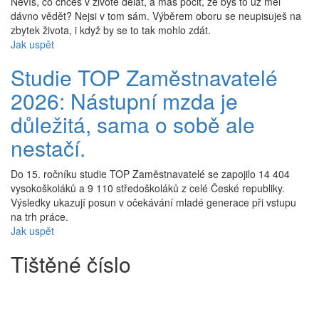
Nevíš, co chceš v životě dělat, a máš pocit, že bys to už měl
dávno vědět? Nejsi v tom sám. Výběrem oboru se neupisuješ na
zbytek života, i když by se to tak mohlo zdát.
Jak uspět
Studie TOP Zaměstnavatelé
2026: Nástupní mzda je
důležitá, sama o sobě ale
nestačí.
Do 15. ročníku studie TOP Zaměstnavatelé se zapojilo 14 404
vysokoškoláků a 9 110 středoškoláků z celé České republiky.
Výsledky ukazují posun v očekávání mladé generace při vstupu
na trh práce.
Jak uspět
Tištěné číslo