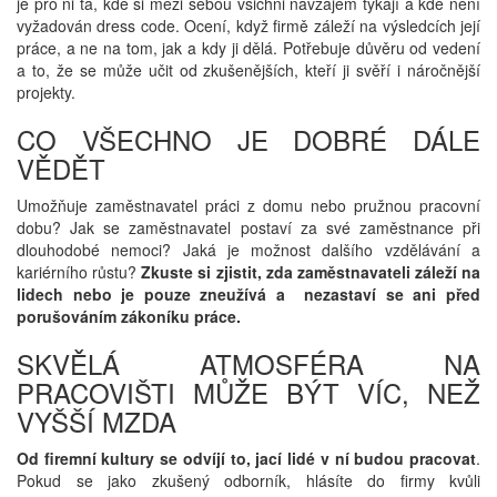
je pro ni ta, kde si mezi sebou všichni navzájem tykají a kde není
vyžadován dress code. Ocení, když firmě záleží na výsledcích její
práce, a ne na tom, jak a kdy ji dělá. Potřebuje důvěru od vedení
a to, že se může učit od zkušenějších, kteří ji svěří i náročnější
projekty.
CO VŠECHNO JE DOBRÉ DÁLE
VĚDĚT
Umožňuje zaměstnavatel práci z domu nebo pružnou pracovní
dobu? Jak se zaměstnavatel postaví za své zaměstnance při
dlouhodobé nemoci? Jaká je možnost dalšího vzdělávání a
kariérního růstu?
Zkuste si zjistit, zda zaměstnavateli záleží na
lidech nebo je pouze zneužívá a nezastaví se ani před
porušováním zákoníku práce.
SKVĚLÁ ATMOSFÉRA NA
PRACOVIŠTI MŮŽE BÝT VÍC, NEŽ
VYŠŠÍ MZDA
Od firemní kultury se odvíjí to, jací lidé v ní budou pracovat
.
Pokud se jako zkušený odborník, hlásíte do firmy kvůli