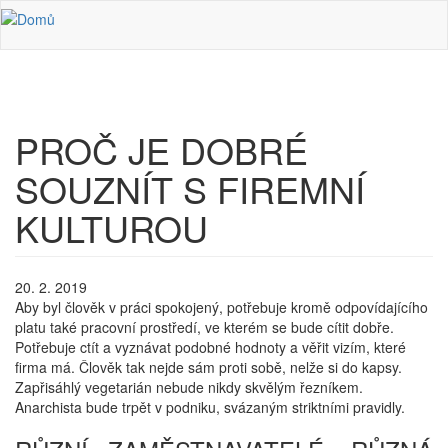
Přejít k hlavnímu obsahu
PROČ JE DOBRÉ
SOUZNÍT S FIREMNÍ
KULTUROU
20. 2. 2019
Aby byl člověk v práci spokojený, potřebuje kromě odpovídajícího
platu také pracovní prostředí, ve kterém se bude cítit dobře.
Potřebuje ctít a vyznávat podobné hodnoty a věřit vizím, které
firma má. Člověk tak nejde sám proti sobě, nelže si do kapsy.
Zapřisáhlý vegetarián nebude nikdy skvělým řezníkem.
Anarchista bude trpět v podniku, svázaným striktními pravidly.